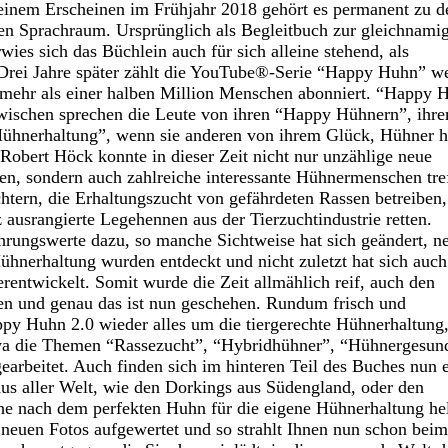
seinem Erscheinen im Frühjahr 2018 gehört es permanent zu d
n Sprachraum. Ursprünglich als Begleitbuch zur gleichnami
s sich das Büchlein auch für sich alleine stehend, als
. Drei Jahre später zählt die YouTube®-Serie “Happy Huhn” we
 mehr als einer halben Million Menschen abonniert. “Happy 
wischen sprechen die Leute von ihren “Happy Hühnern”, ihr
ühnerhaltung”, wenn sie anderen von ihrem Glück, Hühner h
obert Höck konnte in dieser Zeit nicht nur unzählige neue
, sondern auch zahlreiche interessante Hühnermenschen tre
tern, die Erhaltungszucht von gefährdeten Rassen betreiben,
z ausrangierte Legehennen aus der Tierzuchtindustrie retten.
hrungswerte dazu, so manche Sichtweise hat sich geändert, n
hnerhaltung wurden entdeckt und nicht zuletzt hat sich auch
terentwickelt. Somit wurde die Zeit allmählich reif, auch den
en und genau das ist nun geschehen. Rundum frisch und
Happy Huhn 2.0 wieder alles um die tiergerechte Hühnerhaltung
wa die Themen “Rassezucht”, “Hybridhühner”, “Hühnergesun
arbeitet. Auch finden sich im hinteren Teil des Buches nun 
aus aller Welt, wie den Dorkings aus Südengland, oder den
he nach dem perfekten Huhn für die eigene Hühnerhaltung he
neuen Fotos aufgewertet und so strahlt Ihnen nun schon beim