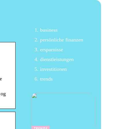
business
persönliche finanzen
ersparnisse
dienstleistungen
investitionen
e
trends
 og
TRENDS