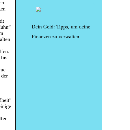
en
gen
it
Dein Geld: Tipps, um deine
Huhn”
em
Finanzen zu verwalten
alten
ffen.
 bis
eue
 der
,
dheit”
einige
lfen