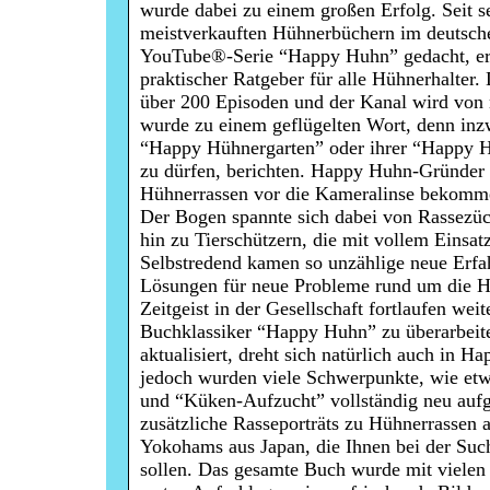
wurde dabei zu einem großen Erfolg. Seit 
meistverkauften Hühnerbüchern im deutsche
YouTube®-Serie “Happy Huhn” gedacht, erwie
praktischer Ratgeber für alle Hühnerhalter
über 200 Episoden und der Kanal wird von
wurde zu einem geflügelten Wort, denn inz
“Happy Hühnergarten” oder ihrer “Happy H
zu dürfen, berichten. Happy Huhn-Gründer R
Hühnerrassen vor die Kameralinse bekommen
Der Bogen spannte sich dabei von Rassezüch
hin zu Tierschützern, die mit vollem Einsat
Selbstredend kamen so unzählige neue Erfa
Lösungen für neue Probleme rund um die Hü
Zeitgeist in der Gesellschaft fortlaufen wei
Buchklassiker “Happy Huhn” zu überarbeit
aktualisiert, dreht sich natürlich auch in 
jedoch wurden viele Schwerpunkte, wie et
und “Küken-Aufzucht” vollständig neu aufge
zusätzliche Rasseporträts zu Hühnerrassen 
Yokohams aus Japan, die Ihnen bei der Suc
sollen. Das gesamte Buch wurde mit vielen 