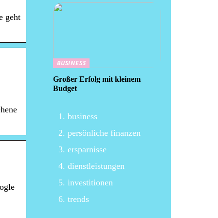
e geht
BUSINESS
Großer Erfolg mit kleinem
Budget
ehene
business
persönliche finanzen
ersparnisse
dienstleistungen
investitionen
ogle
trends