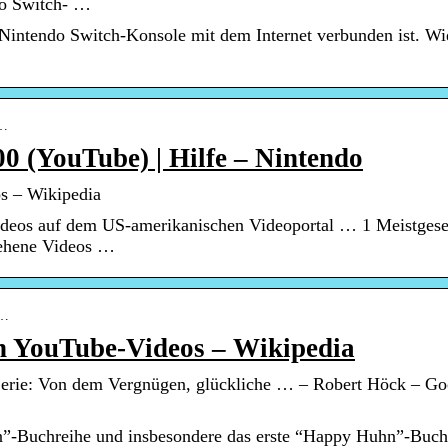
do Switch- …
e Nintendo Switch-Konsole mit dem Internet verbunden ist. Wi
F…
 (YouTube) | Hilfe – Nintendo
s – Wikipedia
 Videos auf dem US-amerikanischen Videoportal … 1 Meistges
sehene Videos …
r…
en YouTube-Videos – Wikipedia
erie: Von dem Vergnügen, glückliche … – Robert Höck – Go
n”-Buchreihe und insbesondere das erste “Happy Huhn”-Buch