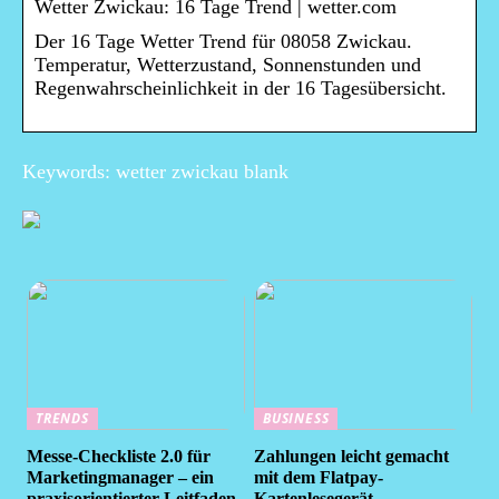
Wetter Zwickau: 16 Tage Trend | wetter.com
Der 16 Tage Wetter Trend für 08058 Zwickau.
Temperatur, Wetterzustand, Sonnenstunden und
Regenwahrscheinlichkeit in der 16 Tagesübersicht.
Keywords: wetter zwickau blank
TRENDS
BUSINESS
Messe-Checkliste 2.0 für
Zahlungen leicht gemacht
Marketingmanager – ein
mit dem Flatpay-
praxisorientierter Leitfaden
Kartenlesegerät