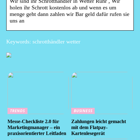
Wir sind ihr Schrotthändler in Wetter Ruhr , Wir
holen ihr Schrott kostenlos ab und wenn es um
menge geht dann zahlen wir Bar geld dafür rufen sie
uns an
Keywords: schrotthändler wetter
TRENDS
BUSINESS
Messe-Checkliste 2.0 für
Zahlungen leicht gemacht
Marketingmanager – ein
mit dem Flatpay-
praxisorientierter Leitfaden
Kartenlesegerät