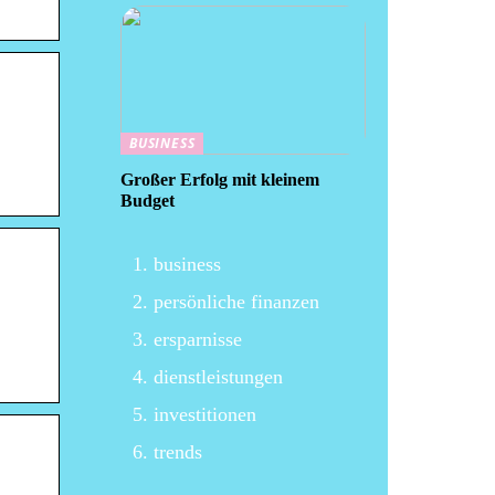
BUSINESS
Großer Erfolg mit kleinem
Budget
business
persönliche finanzen
ersparnisse
dienstleistungen
investitionen
trends