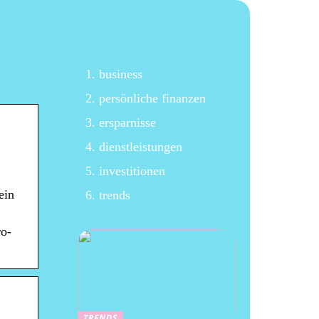
business
persönliche finanzen
ersparnisse
dienstleistungen
investitionen
ein
trends
ro-
TRENDS