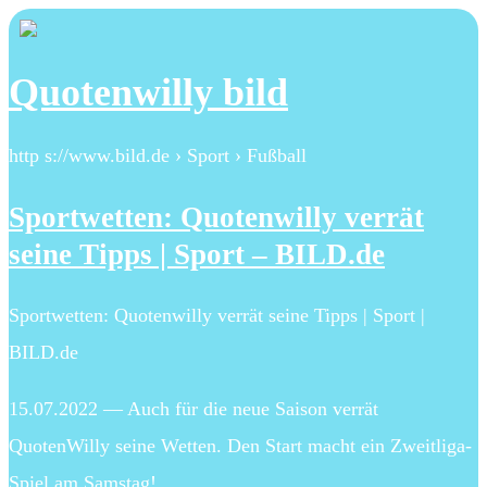
Quotenwilly bild
http s://www.bild.de › Sport › Fußball
Sportwetten: Quotenwilly verrät
seine Tipps | Sport – BILD.de
Sportwetten: Quotenwilly verrät seine Tipps | Sport |
BILD.de
15.07.2022 — Auch für die neue Saison verrät
QuotenWilly seine Wetten. Den Start macht ein Zweitliga-
Spiel am Samstag!