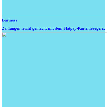
Business
Zahlungen leicht gemacht mit dem Flatpay-Kartenlesegerät