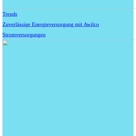
Trends
Zuverlässige Energieversorgung mit Awilco
Stromversorgungen