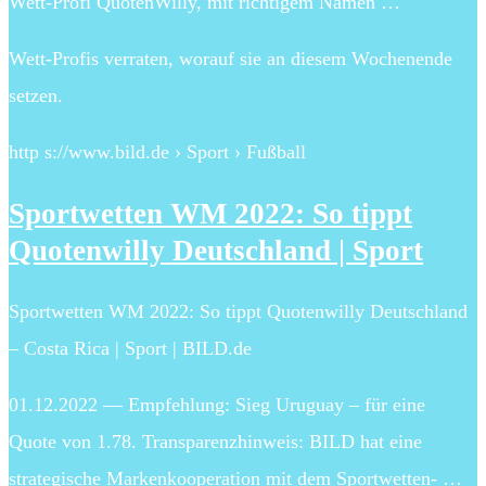
Wett-Profi QuotenWilly, mit richtigem Namen …
Wett-Profis verraten, worauf sie an diesem Wochenende
setzen.
http s://www.bild.de › Sport › Fußball
Sportwetten WM 2022: So tippt
Quotenwilly Deutschland | Sport
Sportwetten WM 2022: So tippt Quotenwilly Deutschland
– Costa Rica | Sport | BILD.de
01.12.2022 — Empfehlung: Sieg Uruguay – für eine
Quote von 1.78. Transparenzhinweis: BILD hat eine
strategische Markenkooperation mit dem Sportwetten- …