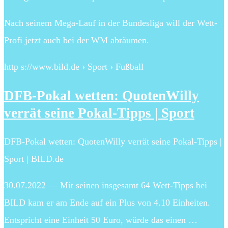
Nach seinem Mega-Lauf in der Bundesliga will der Wett-
Profi jetzt auch bei der WM abräumen.
http s://www.bild.de › Sport › Fußball
DFB-Pokal wetten: QuotenWilly
verrät seine Pokal-Tipps | Sport
DFB-Pokal wetten: QuotenWilly verrät seine Pokal-Tipps |
Sport | BILD.de
30.07.2022 — Mit seinen insgesamt 64 Wett-Tipps bei
BILD kam er am Ende auf ein Plus von 4.10 Einheiten.
Entspricht eine Einheit 50 Euro, würde das einen …