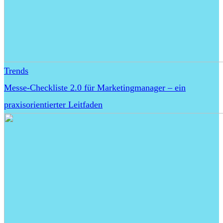
Trends
Messe-Checkliste 2.0 für Marketingmanager – ein
praxisorientierter Leitfaden