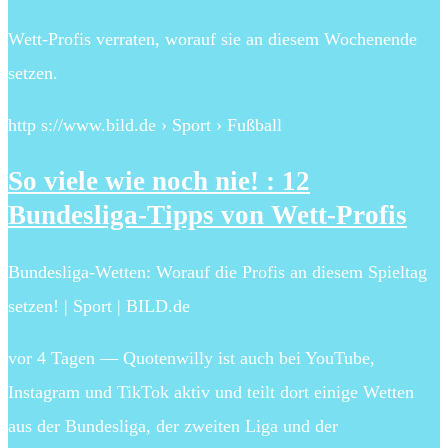
Wett-Profis verraten, worauf sie an diesem Wochenende
setzen.
http s://www.bild.de › Sport › Fußball
So viele wie noch nie! : 12
Bundesliga-Tipps von Wett-Profis
Bundesliga-Wetten: Worauf die Profis an diesem Spieltag
setzen! | Sport | BILD.de
vor 4 Tagen — Quotenwilly ist auch bei YouTube,
Instagram und TikTok aktiv und teilt dort einige Wetten
aus der Bundesliga, der zweiten Liga und der