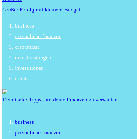
Großer Erfolg mit kleinem Budget
business
persönliche finanzen
ersparnisse
dienstleistungen
investitionen
trends
Dein Geld: Tipps, um deine Finanzen zu verwalten
business
persönliche finanzen