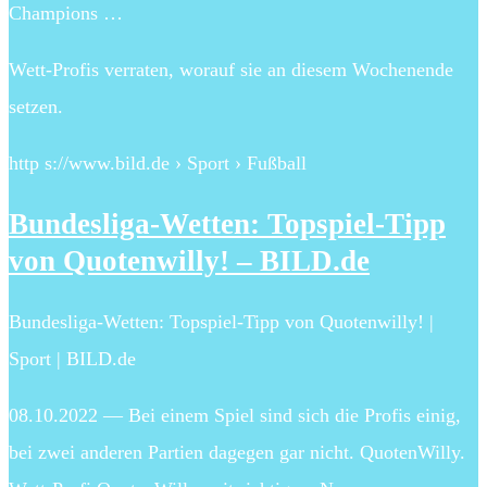
Champions …
Wett-Profis verraten, worauf sie an diesem Wochenende
setzen.
http s://www.bild.de › Sport › Fußball
Bundesliga-Wetten: Topspiel-Tipp
von Quotenwilly! – BILD.de
Bundesliga-Wetten: Topspiel-Tipp von Quotenwilly! |
Sport | BILD.de
08.10.2022 — Bei einem Spiel sind sich die Profis einig,
bei zwei anderen Partien dagegen gar nicht. QuotenWilly.