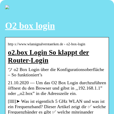
O2 box login
http s://www.wlansignalverstaerken.de › o2-box-login
o2.box Login So klappt der
Router-Login
ツ o2 Box Login über die Konfigurationsoberfläche
– So funktioniert’s
21.10.2020 — Um das O2 Box Login durchzuführen
öffnest du den Browser und gibst in ,,192.168.1.1”
oder ,,o2.box” in die Adresszeile ein.
[llll]➤ Was ist eigentlich 5 GHz WLAN und was ist
ein Frequenzband? Dieser Artikel zeigt dir ✅ welche
Frequenzbänder es gibt ✅ welche miteinander