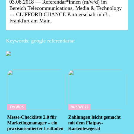
03.08.2018 — Referendar*innen (m/w/d) im
Bereich Telecommunications, Media & Technology
… CLIFFORD CHANCE Partnerschaft mbB ,
Frankfurt am Main.
Keywords: google referendariat
TRENDS
BUSINESS
Messe-Checkliste 2.0 für
Zahlungen leicht gemacht
Marketingmanager – ein
mit dem Flatpay-
praxisorientierter Leitfaden
Kartenlesegerät