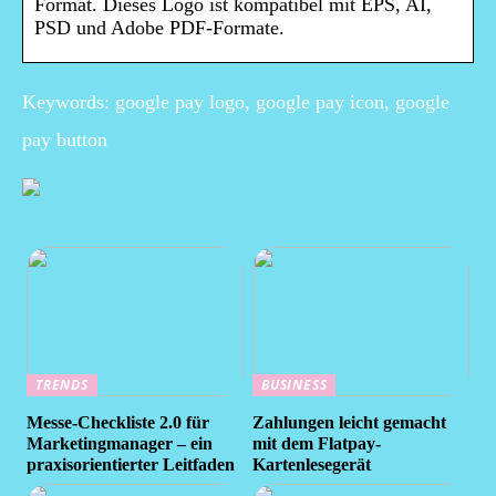
Format. Dieses Logo ist kompatibel mit EPS, AI,
PSD und Adobe PDF-Formate.
Keywords: google pay logo, google pay icon, google
pay button
TRENDS
BUSINESS
Messe-Checkliste 2.0 für
Zahlungen leicht gemacht
Marketingmanager – ein
mit dem Flatpay-
praxisorientierter Leitfaden
Kartenlesegerät