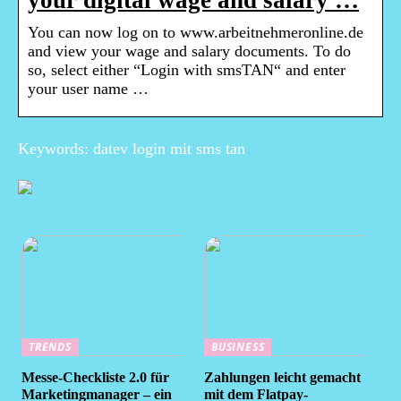
your digital wage and salary …
You can now log on to www.arbeitnehmeronline.de
and view your wage and salary documents. To do
so, select either “Login with smsTAN“ and enter
your user name …
Keywords: datev login mit sms tan
TRENDS
BUSINESS
Messe-Checkliste 2.0 für
Zahlungen leicht gemacht
Marketingmanager – ein
mit dem Flatpay-