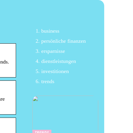
business
persönliche finanzen
ersparnisse
dienstleistungen
nds.
investitionen
trends
re
TRENDS