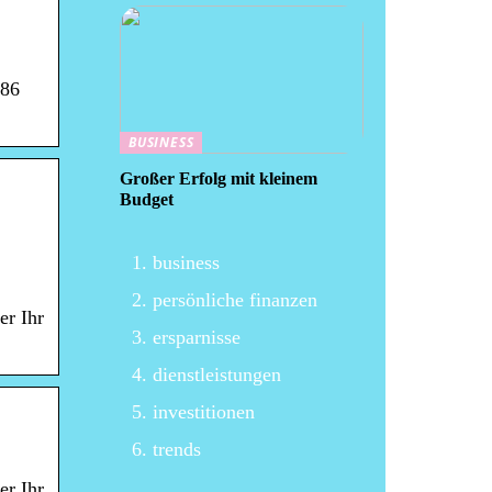
986
BUSINESS
Großer Erfolg mit kleinem
Budget
business
persönliche finanzen
er Ihr
ersparnisse
dienstleistungen
investitionen
trends
er Ihr