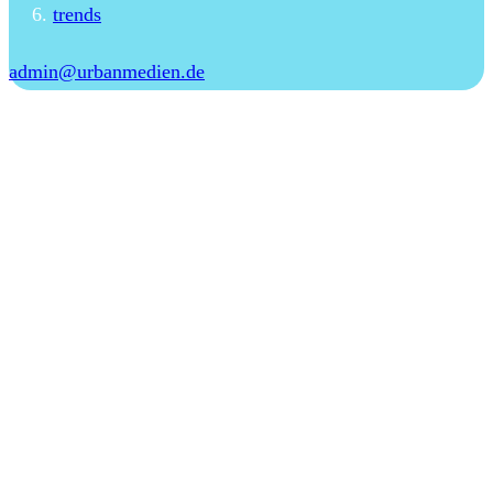
trends
admin@urbanmedien.de