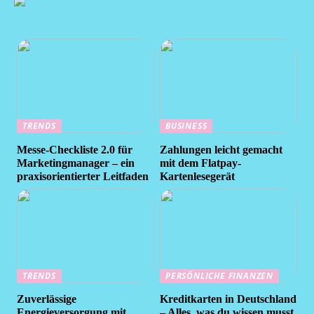
TRENDS
BUSINESS
Messe-Checkliste 2.0 für
Zahlungen leicht gemacht
Marketingmanager – ein
mit dem Flatpay-
praxisorientierter Leitfaden
Kartenlesegerät
TRENDS
PERSÖNLICHE FINANZEN
Zuverlässige
Kreditkarten in Deutschland
Energieversorgung mit
– Alles, was du wissen musst