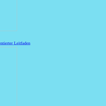
ntierter Leitfaden