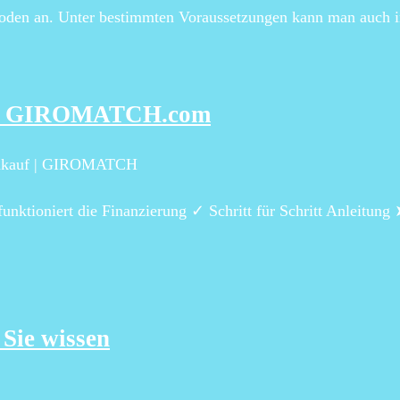
hoden an. Unter bestimmten Voraussetzungen kann man auch 
f – GIROMATCH.com
enkauf | GIROMATCH
tioniert die Finanzierung ✓ Schritt für Schritt Anleitung 
Sie wissen