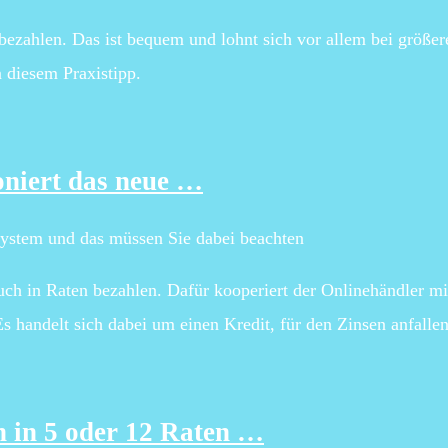
ezahlen. Das ist bequem und lohnt sich vor allem bei größe
 diesem Praxistipp.
oniert das neue …
system und das müssen Sie dabei beachten
h in Raten bezahlen. Dafür kooperiert der Onlinehändler m
s handelt sich dabei um einen Kredit, für den Zinsen anfallen
 in 5 oder 12 Raten …