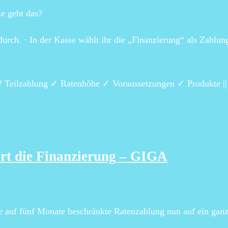
 geht das?
ch. · In der Kasse wählt ihr die „Finanzierung“ als Zahlung
Teilzahlung ✓ Ratenhöhe ✓ Voraussetzungen ✓ Produkte || A
rt die Finanzierung – GIGA
auf fünf Monate beschränkte Ratenzahlung nun auf ein ganz