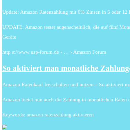
Update: Amazon Ratenzahlung mit 0% Zinsen in 5 oder 12 
UPDATE: Amazon testet augenscheinlich, die auf fünf Mona
Geräte
http s://www.usp-forum.de › … › Amazon Forum
So aktiviert man monatliche Zahlun
Amazon Ratenkauf freischalten und nutzen – So aktivier
Amazon bietet nun auch die Zahlung in monatlichen Raten oh
Keywords: amazon ratenzahlung aktivieren