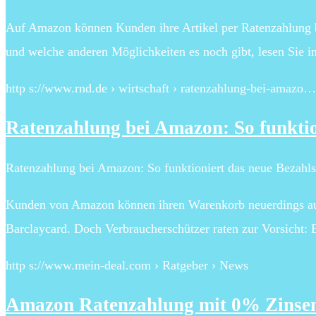
Auf Amazon können Kunden ihre Artikel per Ratenzahlung b
und welche anderen Möglichkeiten es noch gibt, lesen Sie in
http s://www.rnd.de › wirtschaft › ratenzahlung-bei-amazo…
Ratenzahlung bei Amazon: So funkti
Ratenzahlung bei Amazon: So funktioniert das neue Bezahl
Kunden von Amazon können ihren Warenkorb neuerdings auc
Barclaycard. Doch Verbraucherschützer raten zur Vorsicht: E
http s://www.mein-deal.com › Ratgeber › News
Amazon Ratenzahlung mit 0% Zinsen