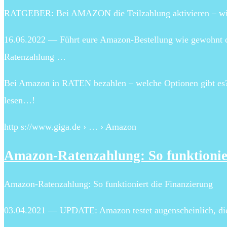
RATGEBER: Bei AMAZON die Teilzahlung aktivieren – wie
16.06.2022 — Führt eure Amazon-Bestellung wie gewohnt dur
Ratenzahlung …
Bei Amazon in RATEN bezahlen – welche Optionen gibt es? 
lesen…!
http s://www.giga.de › … › Amazon
Amazon-Ratenzahlung: So funktionie
Amazon-Ratenzahlung: So funktioniert die Finanzierung
03.04.2021 — UPDATE: Amazon testet augenscheinlich, die 