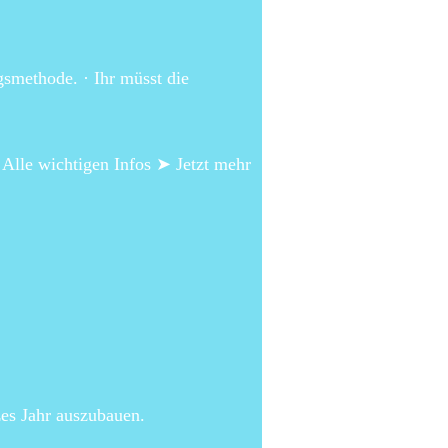
smethode. · Ihr müsst die
lle wichtigen Infos ➤ Jetzt mehr
es Jahr auszubauen.