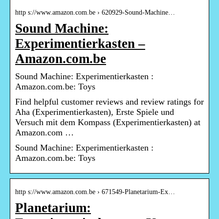
http s://www.amazon.com.be › 620929-Sound-Machine…
Sound Machine:
Experimentierkasten –
Amazon.com.be
Sound Machine: Experimentierkasten :
Amazon.com.be: Toys
Find helpful customer reviews and review ratings for
Aha (Experimentierkasten), Erste Spiele und
Versuch mit dem Kompass (Experimentierkasten) at
Amazon.com …
Sound Machine: Experimentierkasten :
Amazon.com.be: Toys
http s://www.amazon.com.be › 671549-Planetarium-Ex…
Planetarium: