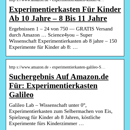
Experimentierkasten Für Kinder
Ab 10 Jahre – 8 Bis 11 Jahre
Ergebnissen 1 – 24 von 750 — GRATIS Versand
durch Amazon … Science4you – Super
Wissenschaft Experimentierkasten ab 8 jahre – 150
Experimente für Kinder ab 8: …
http s://www.amazon.de › experimentierkasten-galileo-S…
Suchergebnis Auf Amazon.de
Für: Experimentierkasten
Galileo
Galileo Lab – Wissenschaft unter 0°,
Experimentierkasten zum Selbermachen von Eis,
Spielzeug für Kinder ab 8 Jahren, köstliche
Experimente fürs Kinderzimmer …