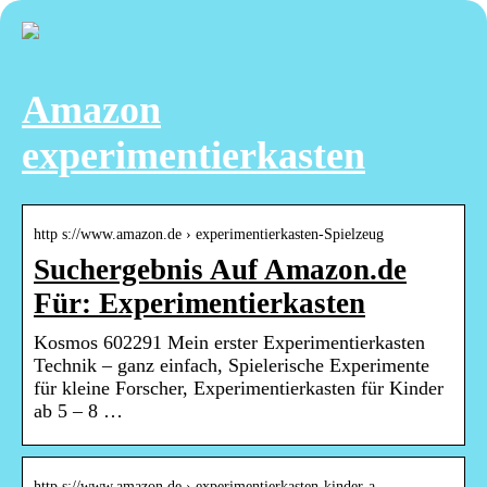
Amazon
experimentierkasten
http s://www.amazon.de › experimentierkasten-Spielzeug
Suchergebnis Auf Amazon.de
Für: Experimentierkasten
Kosmos 602291 Mein erster Experimentierkasten
Technik – ganz einfach, Spielerische Experimente
für kleine Forscher, Experimentierkasten für Kinder
ab 5 – 8 …
http s://www.amazon.de › experimentierkasten-kinder-a…