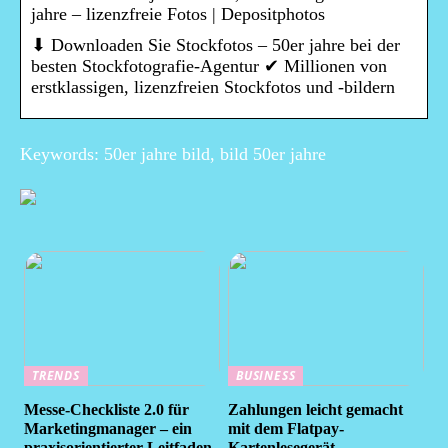
jahre – lizenzfreie Fotos | Depositphotos
⬇ Downloaden Sie Stockfotos – 50er jahre bei der
besten Stockfotografie-Agentur ✔ Millionen von
erstklassigen, lizenzfreien Stockfotos und -bildern
Keywords: 50er jahre bild, bild 50er jahre
TRENDS
BUSINESS
Messe-Checkliste 2.0 für
Zahlungen leicht gemacht
Marketingmanager – ein
mit dem Flatpay-
praxisorientierter Leitfaden
Kartenlesegerät